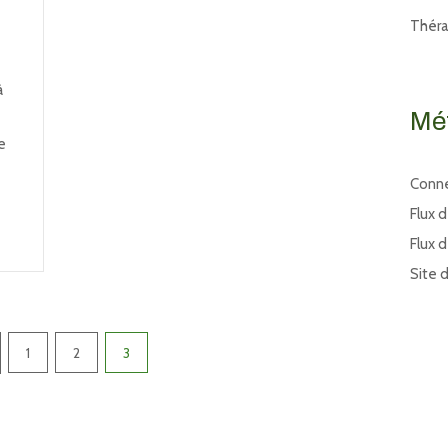
Thér
à
Mé
e
Conn
Flux 
Flux 
Site 
1
2
3