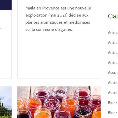
Maïla en Provence est une nouvelle
Ca
exploitation (mai 2021) dédiée aux
plantes aromatiques et médicinales
-
sur la commune d’Eguilles.
Anima
Artis
n
Artis
t
Artis
Assoc
Auteu
Auteu
Bien-
BIen-