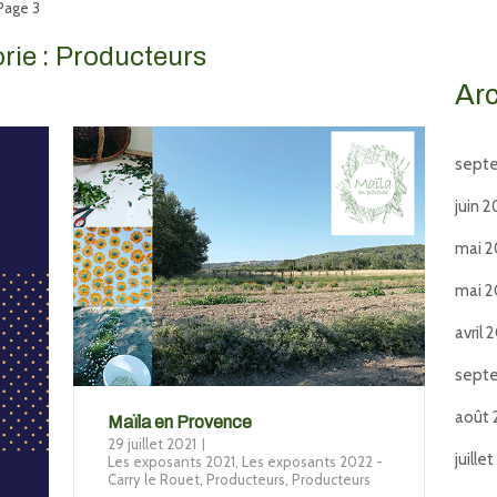
Page 3
rie :
Producteurs
Ar
sept
juin 
mai 
mai 
avril 
sept
août 
Maïla en Provence
29 juillet 2021
juille
Les exposants 2021
,
Les exposants 2022 -
Carry le Rouet
,
Producteurs
,
Producteurs