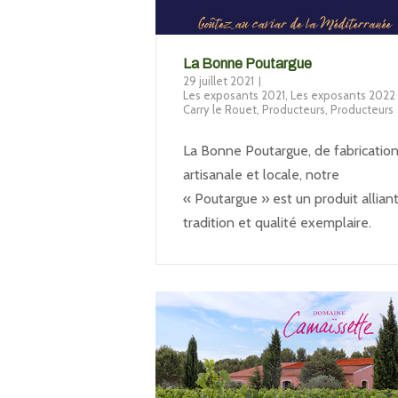
La Bonne Poutargue
29 juillet 2021
Les exposants 2021
,
Les exposants 2022 
Carry le Rouet
,
Producteurs
,
Producteurs
La Bonne Poutargue, de fabricatio
artisanale et locale, notre
« Poutargue » est un produit allian
tradition et qualité exemplaire.