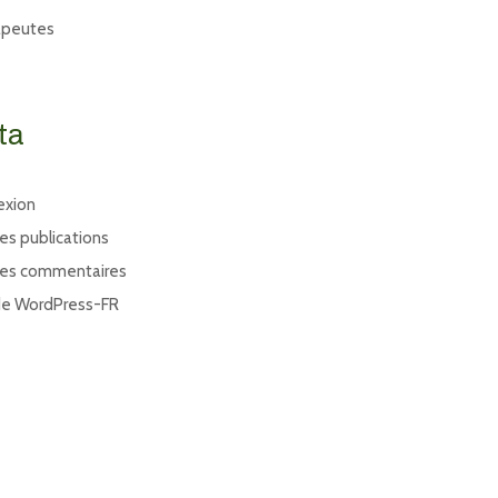
apeutes
ta
exion
des publications
des commentaires
de WordPress-FR