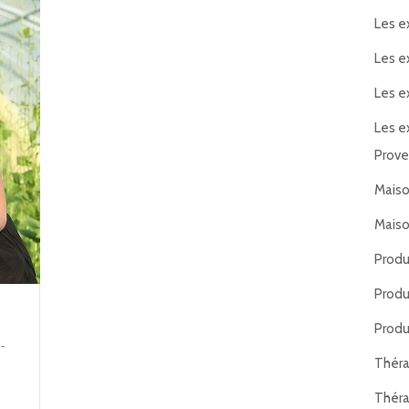
Les e
Les e
Les e
Les e
Prov
Maiso
Maiso
Produ
Produ
Produ
-
Thér
s
Thér