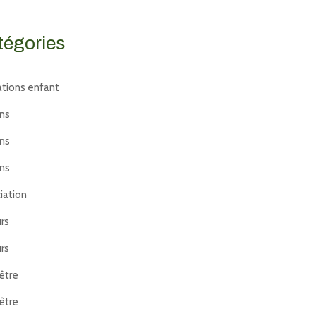
tégories
tions enfant
ans
ans
ans
iation
rs
rs
être
être