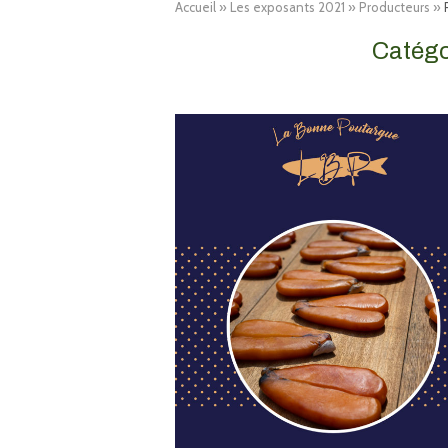
Accueil
»
Les exposants 2021
»
Producteurs
»
Catégo