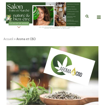
Skip
to
content
M
Accueil
»
Aroma et CBD