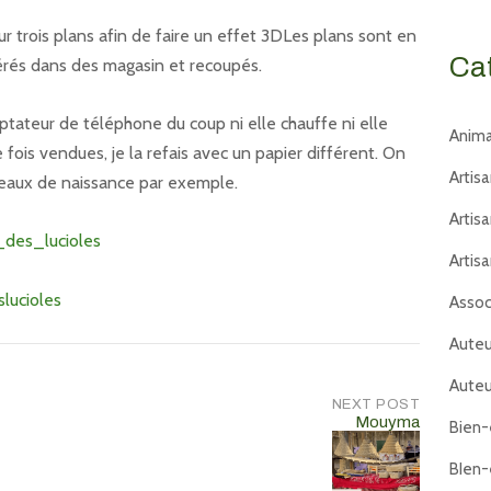
r trois plans afin de faire un effet 3DLes plans sont en
Ca
pérés dans des magasin et recoupés.
tateur de téléphone du coup ni elle chauffe ni elle
Anima
is vendues, je la refais avec un papier différent. On
Artis
deaux de naissance par exemple.
Artis
_des_lucioles
Artis
lucioles
Assoc
Auteu
Auteu
NEXT POST
Mouyma
Bien-
BIen-