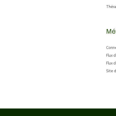
Thér
Mé
Conn
Flux 
Flux 
Site 