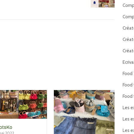
Compl
Compl
Créat
Créat
Créat
Ecriva
Food 
Food 
Food 
Les e
Les e
otsKo
Les e
mai 2022