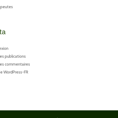
apeutes
ta
exion
des publications
des commentaires
de WordPress-FR