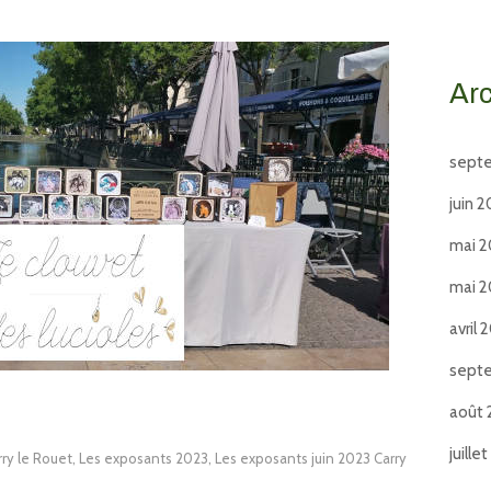
Ar
sept
juin 
mai 
mai 
avril 
sept
août 
juille
ry le Rouet
,
Les exposants 2023
,
Les exposants juin 2023 Carry