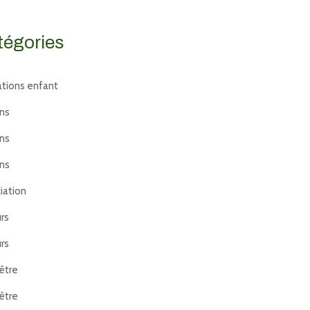
tégories
tions enfant
ans
ans
ans
iation
rs
rs
être
être