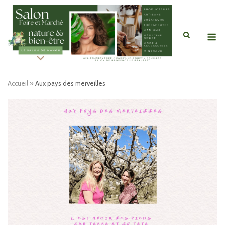
Skip
to
content
M
Accueil
»
Aux pays des merveilles