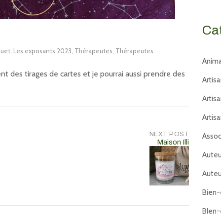
Ca
ouet
,
Les exposants 2023
,
Thérapeutes
,
Thérapeutes
Anima
nt des tirages de cartes et je pourrai aussi prendre des
Artis
Artis
Artis
NEXT POST
Assoc
Maison Illi
Auteu
Auteu
Bien-
BIen-