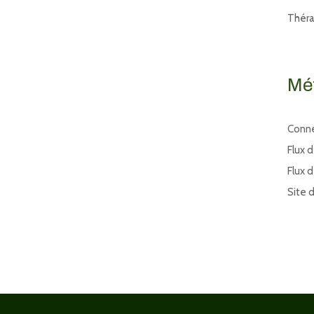
Thér
Mé
Conn
Flux 
Flux 
Site 