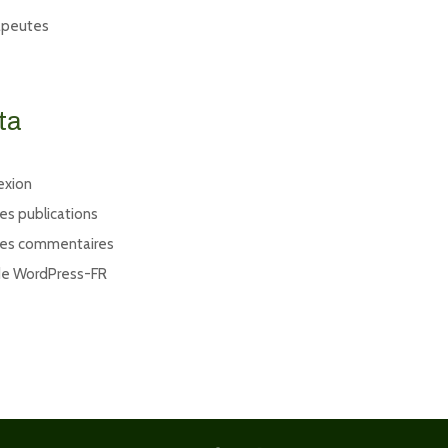
apeutes
ta
exion
des publications
des commentaires
de WordPress-FR