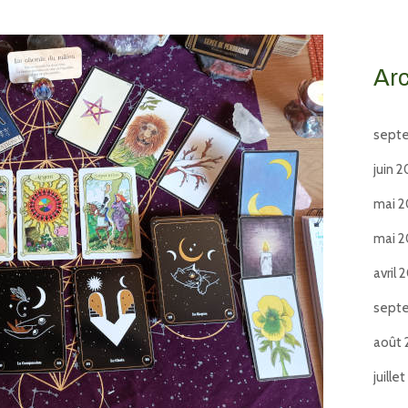
Ar
sept
juin 
mai 
mai 
avril 
sept
août 
juille