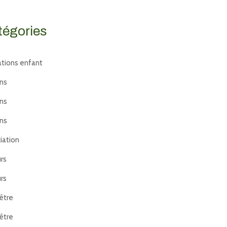
tégories
tions enfant
ans
ans
ans
iation
rs
rs
être
être