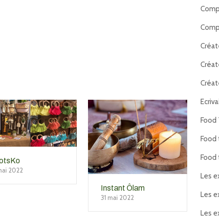
Compl
Compl
Créat
Créat
Créat
Ecriva
Food 
Food 
Food 
otsKo
mai 2022
Les e
Instant Ôlam
Les e
31 mai 2022
Les e