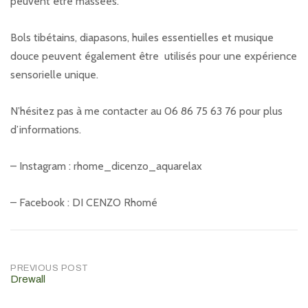
peuvent être massées.
Bols tibétains, diapasons, huiles essentielles et musique
douce peuvent également être utilisés pour une expérience
sensorielle unique.
N’hésitez pas à me contacter au 06 86 75 63 76 pour plus
d’informations.
– Instagram : rhome_dicenzo_aquarelax
– Facebook : DI CENZO Rhomé
Post
PREVIOUS POST
Drewall
navigation