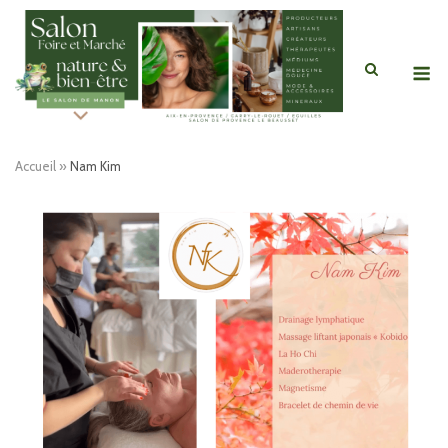
Skip
to
content
M
Accueil
»
Nam Kim