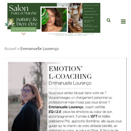
Skip
to
content
M
Accueil
»
Emmanuelle Lourenço